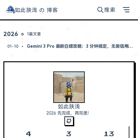
搜索
如此肤浅 の 博客
如此肤浅的博客
归档
2026
1篇文章
工具
Gemini 3 Pro 最新白嫖攻略：3 分钟搞定，无需信用卡，无账号限制
01-10
AI 提示词
关于
如此肤浅
2026 先完成，再完美！
4
3
13