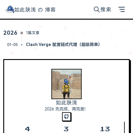
搜索
如此肤浅 の 博客
如此肤浅的博客
归档
2026
1篇文章
工具
Clash Verge 配置链式代理（超级简单）
01-05
AI 提示词
关于
如此肤浅
2026 先完成，再完美！
4
3
13