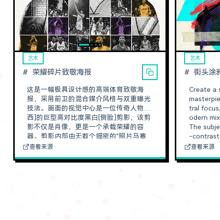
艺术
艺术
荣耀碎片致敬海报
街头涂
这是一幅极具设计感的高端体育致敬海
Create a 
报，采用前卫的混合媒介风格与双重曝光
masterpie
技法。画面的视觉中心是一位传奇人物[梅
tral focus
西]的巨型高对比度黑白[侧脸]剪影，该剪
odern mixe
影不仅是肖像，更是一个承载荣耀的容
The subje
器。剪影内部由无数个细密的"照片马赛
-contrast
克网格"填充，生动记录了其职业生涯中
one textu
查看来源
查看来源
扣人心弦的高光动态瞬间。绝非简单的图
vibrant, 
片堆砌，每个网格单元都经过了细腻的艺
s. Layere
术化处理：部分区域呈现出复古漫画般的
metric sh
半调波点纹理，部分区域带有球衣织物或
n electric
刺绣的真实触感，而高对比度的动作特写
ynamic vi
则覆盖着厚重的胶片颗粒，共同营造出一
t graffiti
种层次丰富、仿佛可触摸的拼贴艺术效
h artifact
果。色调设计以极简的单色黑白为基底，
n pink or