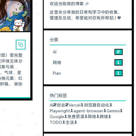
欢迎光临我的博客 🎉
这里会分享我的日常和学习中的收集、
整理及总结，希望能对你有所帮助:) 💖
分类
AI
2
网络
1
烛、气球、星
Plan
1
。 装饰
点、小花朵、
热门标签
AI
创业
Vercel
浏览器自动化
2
2
1
1
a!，采用手写涂
Playwright
agent-browser
Gemini
1
1
1
Google
免费资源
网络
跨境
1
1
1
1
，数字略带弧
TODO
生活
1
1
）用更大字号