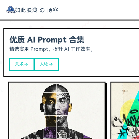
如此肤浅 の 博客
如此肤浅的博客
归档
优质 AI Prompt 合集
工具
精选实用 Prompt，提升 AI 工作效率。
AI 提示词
艺术
人物
关于