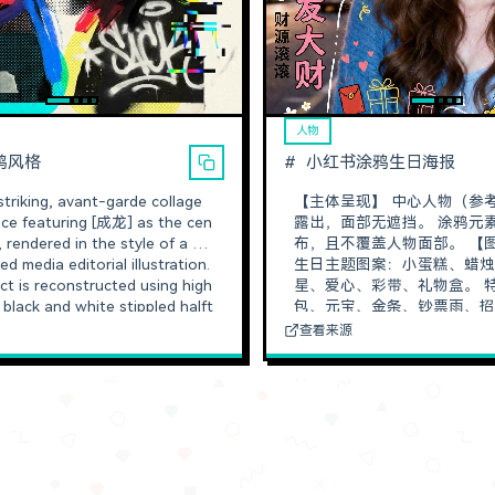
人物
鸦风格
小红书涂鸦生日海报
striking, avant-garde collage
【主体呈现】 中心人物（参考图）需完整
ce featuring [成龙] as the cen
露出，面部无遮挡。 涂鸦元素环绕主体分
, rendered in the style of a m
布，且不覆盖人物面部。 【图案与装饰】
d media editorial illustration.
生日主题图案：小蛋糕、蜡
ct is reconstructed using high
星、爱心、彩带、礼物盒。 特殊元素：红
 black and white stippled halft
包、元宝、金条、钞票雨、招财猫
res, seamlessly merging with
线条：波浪线、虚线、闪光
查看来源
raw neo-expressionist element
箭头。 线条风格：手绘风格，颜色选白
d atop this form are bold geo
色、黄色、粉色。 【文字排版设计】 主
apes and risograph patterns i
标题：HappyBirthdayyin
 cyan and yellow, creating a d
鸦体，置于底部且为大字。 日期标记：2
sual rhythm alongside abstrac
026.01.22，风格随性涂鸦
 scribbles and sharp digital glitc
度，放在顶部。 祝福文字：左右两侧各4
s. A distinct, thick strip of neo
-6行，均竖向排列。 强调处理：关键词
 orange tape intentionally obs
（如“暴富”“上岸”“发大财”