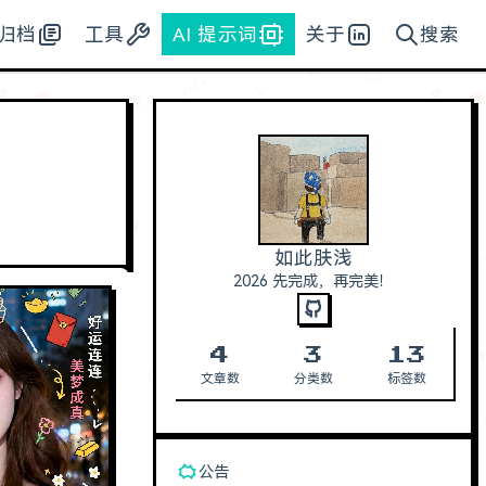
归档
工具
AI 提示词
关于
搜索
如此肤浅
2026 先完成，再完美！
4
3
13
文章数
分类数
标签数
公告