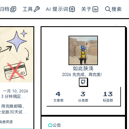
归档
工具
AI 提示词
关于
搜索
如此肤浅
2026 先完成，再完美！
一月 10, 2026
4
3
13
Gemini 3 Pro 最新白嫖攻略：3 分钟搞定，无需信用卡，无账号限制
文章数
分类数
标签数
I。用完换邮箱，
i企业版30天试
门槛白嫖攻略。
免费资源
ini教育优惠，要
公告