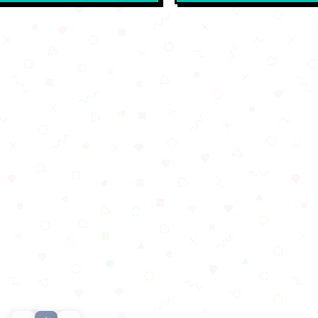
在用最笨的方法——把网页的每
在这一天结束了。最近薅到
一遍，然后在海量信息里找你要
两类：第一类，用网上疯传的S
直到刚刚看到VercelLabs
的方式白嫖到了一年Gemini3