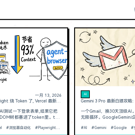
AI
一月 13, 2026
别让 Playwright 烧 Token 了, Vercel 最新开源的浏览器自动化神器真香
AI测试一下登录表单,结果它把
一个Gmail，换30天顶级A
OM树都塞进了token里。tok
无限循环。GoogleGemin
烧完。传统的PlaywrightMCP
用，无需信用卡，真正的零
el
浏览器自动化
Playwright
agent-browser
AI
Gemini
Google
吃token。你以为AI很聪明?
1月31日。Google的Gem