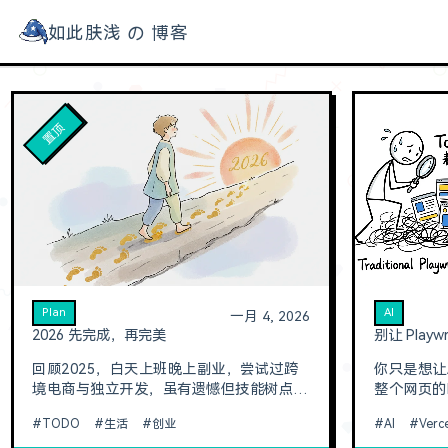
如此肤浅 の 博客
如此肤浅的博客
归档
工具
AI 提示词
关于
Plan
AI
一月 4, 2026
2026 先完成，再完美
回顾2025，白天上班晚上副业，尝试过跨
你只是想让
境电商与独立开发，虽有遗憾但技能树点
整个网页的D
满。2026年，拒绝浅尝辄止，信奉“先完成
en用量瞬间
TODO
生活
创业
AI
Verc
再完美”。在AI风口下，坚定网站出海与个
方案就是这么