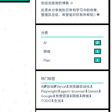
羊毛的，大概分
欢迎光临我的博客 🎉
heerID认证
这里会分享我的日常和学习中的收集、
Pr
整理及总结，希望能对你有所帮助:) 💖
分类
AI
2
网络
1
Plan
1
热门标签
AI
创业
Vercel
浏览器自动化
2
2
1
1
Playwright
agent-browser
Gemini
1
1
1
Google
免费资源
网络
跨境
1
1
1
1
TODO
生活
1
1