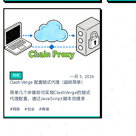
人IP打造，计划上线4个产品并持续输出。
其实它只是
从跌跌撞撞到坚定前行，年终复盘与新年规
个角落都读
划。2025跌跌撞撞地前进从2024年7月1日
的那个按钮。
入职算起，刚好踏入
网络
一月 5, 2026
Clash Verge 配置链式代理（超级简单）
简单几个步骤即可实现ClashVerge的链式
代理配置。通过JavaScript脚本创建多层代
理转发，实现更灵活的网络代理方案。适用
网络
创业
跨境
于需要固定IP地址进行跨境电商、独立开发
等场景。一、购买静态IPCliproxy购买地址
本文使用Cliproxy购买的长效静态ISPIP进
行演示。你也可以选择其他服务商